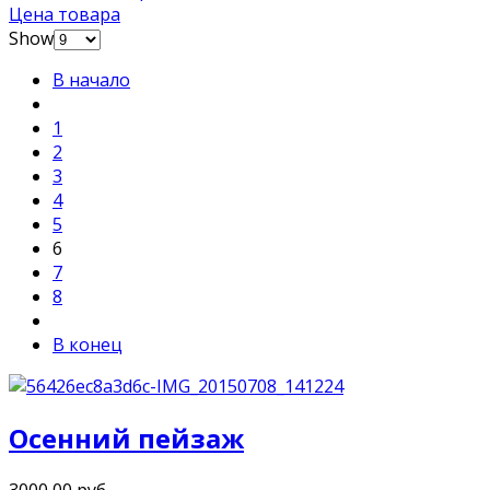
Цена товара
Show
В начало
1
2
3
4
5
6
7
8
В конец
Осенний пейзаж