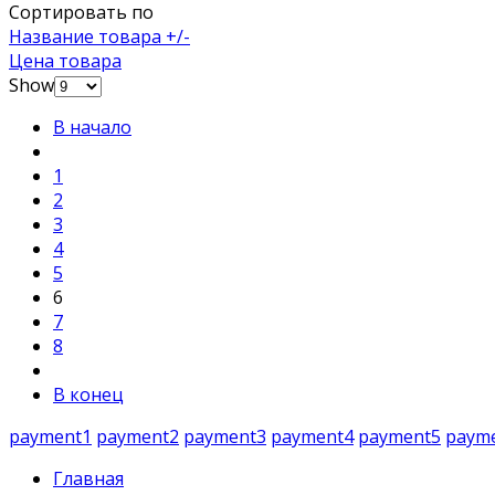
Сортировать по
Название товара +/-
Цена товара
Show
В начало
1
2
3
4
5
6
7
8
В конец
payment1
payment2
payment3
payment4
payment5
paym
Главная