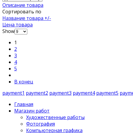
Описание товара
Сортировать по
Название товара +/-
Цена товара
Show
1
2
3
4
5
В конец
payment1
payment2
payment3
payment4
payment5
paym
Главная
Магазин работ
Художественные работы
Фотография
Компьютерная графика