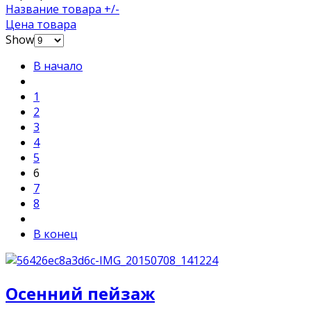
Название товара +/-
Цена товара
Show
В начало
1
2
3
4
5
6
7
8
В конец
Осенний пейзаж