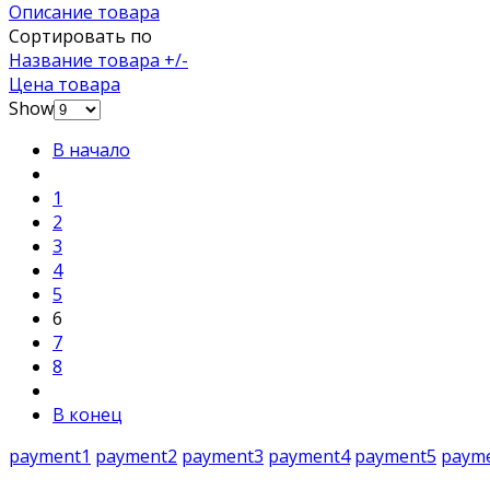
Описание товара
Сортировать по
Название товара +/-
Цена товара
Show
В начало
1
2
3
4
5
6
7
8
В конец
payment1
payment2
payment3
payment4
payment5
paym