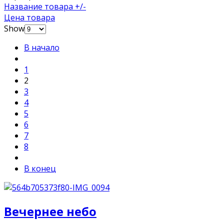
Название товара +/-
Цена товара
Show
В начало
1
2
3
4
5
6
7
8
В конец
Вечернее небо