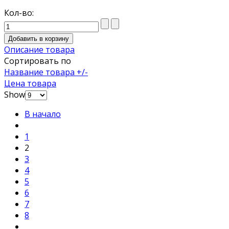
Кол-во:
Описание товара
Сортировать по
Название товара +/-
Цена товара
Show
В начало
1
2
3
4
5
6
7
8